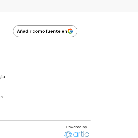
Añadir como fuente en
gía
es
Powered by