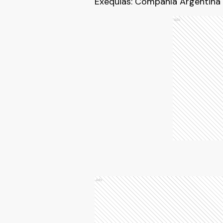
Exequias: Compañía Argentina d
Ads
Ads