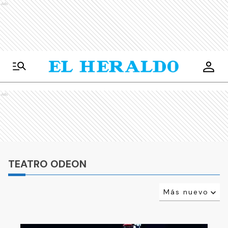
Ads
Ads
TEATRO ODEON
Más nuevo
Relevancia
Más antiguo