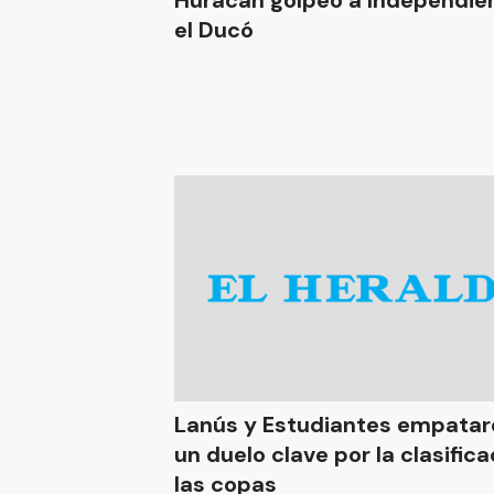
Huracán golpeó a Independiente en
el Ducó
Lanús y Estudiantes empataron en
un duelo clave por la clasifica
las copas