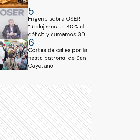
5
Frigerio sobre OSER:
“Redujimos un 30% el
déficit y sumamos 300
6
mil prestaciones”
Cortes de calles por la
fiesta patronal de San
Cayetano
ds