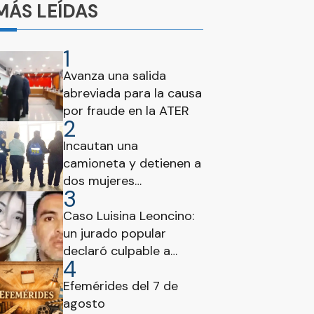
MÁS LEÍDAS
1
Avanza una salida
abreviada para la causa
por fraude en la ATER
2
Incautan una
camioneta y detienen a
dos mujeres
3
paraguayas en el
Puesto Vial Brazo Largo
Caso Luisina Leoncino:
un jurado popular
declaró culpable a
4
Horacio Rafael Benítez
por femicidio
Efemérides del 7 de
agosto