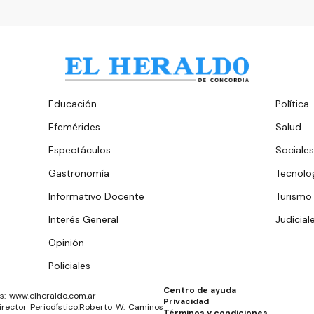
Educación
Política
Efemérides
Salud
Espectáculos
Sociales
Gastronomía
Tecnolo
Informativo Docente
Turismo
Interés General
Judicial
Opinión
Policiales
Centro de ayuda
s: www.
elheraldo.com.ar
Privacidad
irector Periodístico:
Roberto W. Caminos
Términos y condiciones