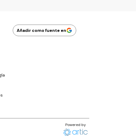
Añadir como fuente en
gía
es
Powered by