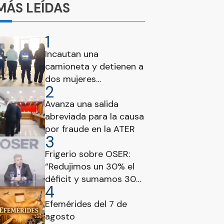
MÁS LEÍDAS
1
Incautan una
camioneta y detienen a
dos mujeres
2
paraguayas en el
Puesto Vial Brazo Largo
Avanza una salida
abreviada para la causa
por fraude en la ATER
3
Frigerio sobre OSER:
“Redujimos un 30% el
déficit y sumamos 300
4
mil prestaciones”
Efemérides del 7 de
agosto