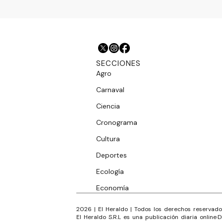
SECCIONES
Agro
Carnaval
Ciencia
Cronograma
Cultura
Deportes
Ecología
Economía
2026
|
El Heraldo
| Todos los derechos reservado
El Heraldo S.R.L es una publicación diaria online
·
D