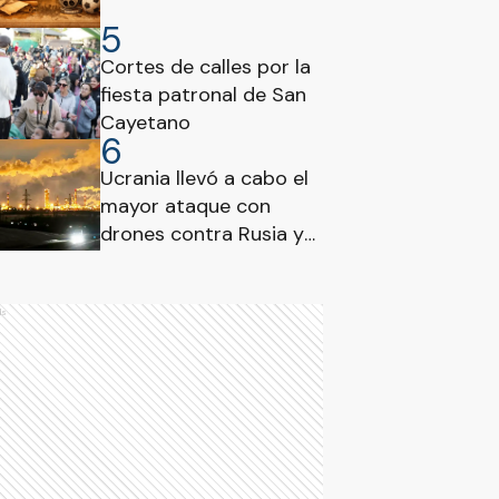
5
Cortes de calles por la
fiesta patronal de San
Cayetano
6
Ucrania llevó a cabo el
mayor ataque con
drones contra Rusia y
afectó una refinería de
Yaroslavl
ds