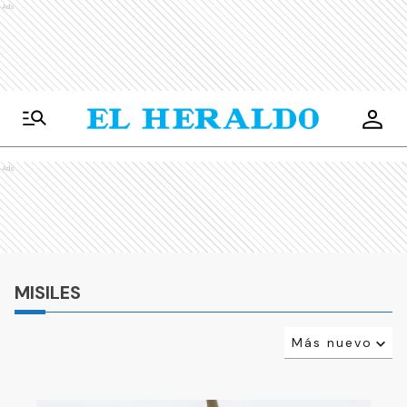
Ads
Ads
MISILES
Más nuevo
Relevancia
Más antiguo