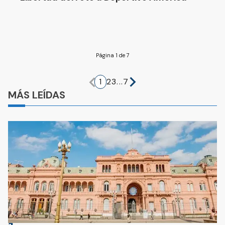
Página 1 de 7
1
2
3
...
7
MÁS LEÍDAS