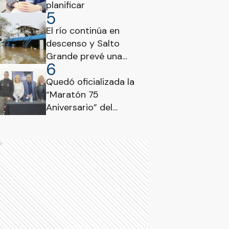
planificar
5
El río continúa en
descenso y Salto
Grande prevé una
6
disminución del caudal
evacuado
Quedó oficializada la
“Maratón 75
Aniversario” del
Consejo Profesional de
Ciencias Económicas
de Entre Ríos
ds