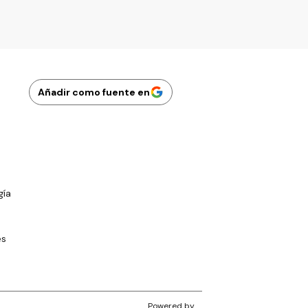
Añadir como fuente en
gía
es
Powered by