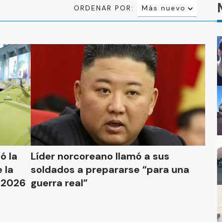
ORDENAR POR:
Más nuevo
Relevancia
Más antiguo
ó la
Líder norcoreano llamó a sus
 la
soldados a prepararse “para una
l 2026
guerra real”