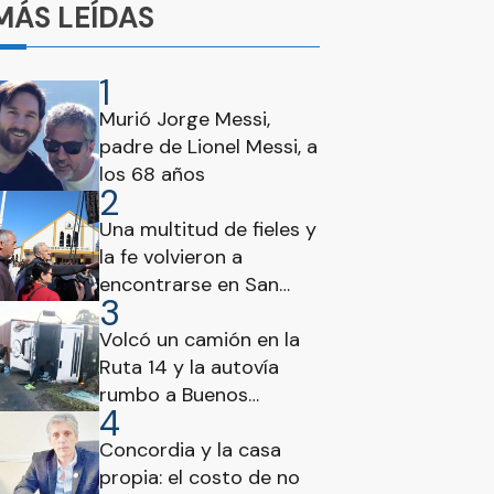
MÁS LEÍDAS
1
Murió Jorge Messi,
padre de Lionel Messi, a
los 68 años
2
Una multitud de fieles y
la fe volvieron a
encontrarse en San
3
Cayetano
Volcó un camión en la
Ruta 14 y la autovía
rumbo a Buenos
4
Aires estuvo
interrumpida
Concordia y la casa
propia: el costo de no