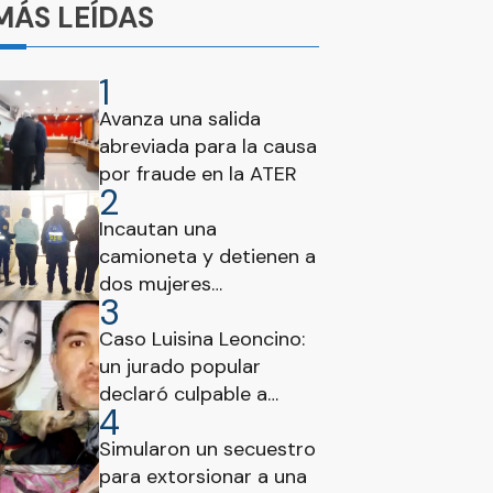
MÁS LEÍDAS
1
Avanza una salida
abreviada para la causa
por fraude en la ATER
2
Incautan una
camioneta y detienen a
dos mujeres
3
paraguayas en el
Puesto Vial Brazo Largo
Caso Luisina Leoncino:
un jurado popular
declaró culpable a
4
Horacio Rafael Benítez
por femicidio
Simularon un secuestro
para extorsionar a una