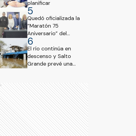
planificar
5
Quedó oficializada la
“Maratón 75
Aniversario” del
6
Consejo Profesional de
Ciencias Económicas
El río continúa en
de Entre Ríos
descenso y Salto
Grande prevé una
disminución del caudal
evacuado
ds