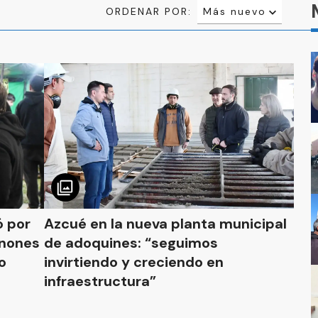
ORDENAR POR:
Más nuevo
Relevancia
Más antiguo
ó por
Azcué en la nueva planta municipal
ánones
de adoquines: “seguimos
o
invirtiendo y creciendo en
infraestructura”