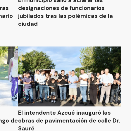
El municipio salió a aclarar las
ras
designaciones de funcionarios
nario
jubilados tras las polémicas de la
ciudad
El intendente Azcué inauguró las
ongo de
obras de pavimentación de calle Dr.
Sauré