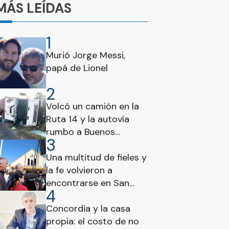
MÁS LEÍDAS
1
Murió Jorge Messi,
papá de Lionel
2
Volcó un camión en la
Ruta 14 y la autovía
rumbo a Buenos
3
Aires estuvo
interrumpida
Una multitud de fieles y
la fe volvieron a
encontrarse en San
4
Cayetano
Concordia y la casa
propia: el costo de no