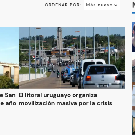
ORDENAR POR:
Más nuevo
Relevancia
Más antiguo
te San
El litoral uruguayo organiza
de año
movilización masiva por la crisis