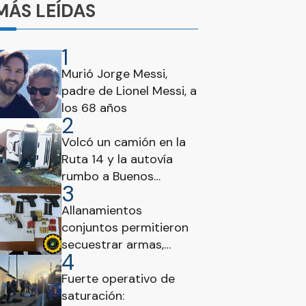
MÁS LEÍDAS
1
Murió Jorge Messi,
padre de Lionel Messi, a
los 68 años
2
Volcó un camión en la
Ruta 14 y la autovía
rumbo a Buenos
3
Aires estuvo
interrumpida
Allanamientos
conjuntos permitieron
secuestrar armas,
4
municiones y vehículos
en Concordia
Fuerte operativo de
saturación: