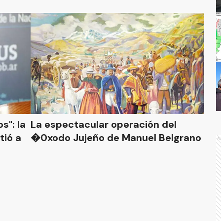
s": la
La espectacular operación del
tió a
�0xodo Jujeño de Manuel Belgrano
A