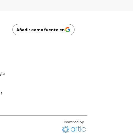
Añadir como fuente en
gía
es
Powered by