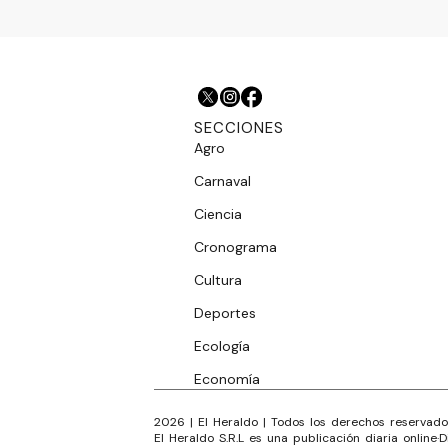
SECCIONES
Agro
Carnaval
Ciencia
Cronograma
Cultura
Deportes
Ecología
Economía
2026
|
El Heraldo
| Todos los derechos reservado
El Heraldo S.R.L es una publicación diaria online
·
D