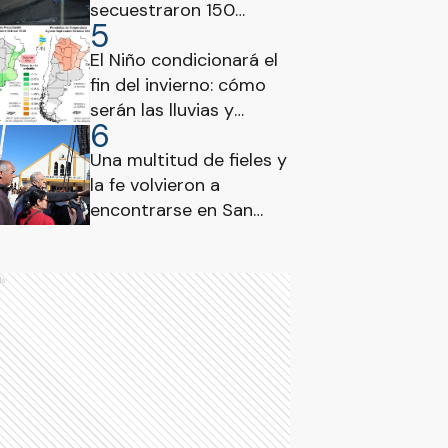
secuestraron 150
5
envoltorios de cocaína,
marihuana y
El Niño condicionará el
cartuchería
fin del invierno: cómo
serán las lluvias y
6
temperaturas hasta
octubre y cómo afecta
Una multitud de fieles y
a Entre Ríos
la fe volvieron a
encontrarse en San
Cayetano
ds