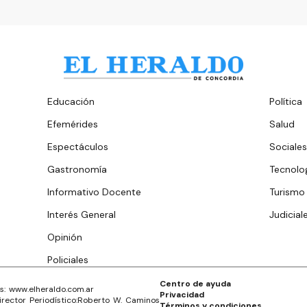
Educación
Política
Efemérides
Salud
Espectáculos
Sociales
Gastronomía
Tecnolo
Informativo Docente
Turismo
Interés General
Judicial
Opinión
Policiales
Centro de ayuda
s: www.
elheraldo.com.ar
Privacidad
irector Periodístico:
Roberto W. Caminos
Términos y condiciones