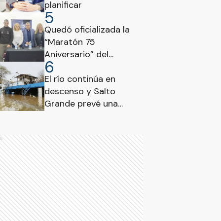
planificar
5
Quedó oficializada la
“Maratón 75
Aniversario” del
6
Consejo Profesional de
Ciencias Económicas
El río continúa en
de Entre Ríos
descenso y Salto
Grande prevé una
disminución del caudal
evacuado
ds