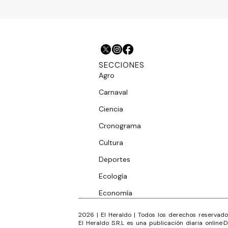
SECCIONES
Agro
Carnaval
Ciencia
Cronograma
Cultura
Deportes
Ecología
Economía
2026
|
El Heraldo
| Todos los derechos reservado
El Heraldo S.R.L es una publicación diaria online
·
D