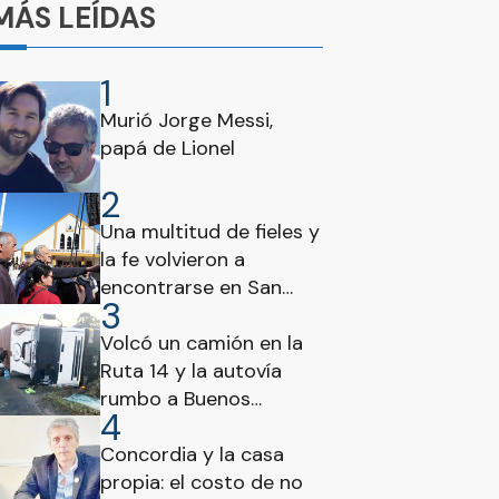
MÁS LEÍDAS
1
Murió Jorge Messi,
papá de Lionel
2
Una multitud de fieles y
la fe volvieron a
encontrarse en San
3
Cayetano
Volcó un camión en la
Ruta 14 y la autovía
rumbo a Buenos
4
Aires estuvo
interrumpida
Concordia y la casa
propia: el costo de no