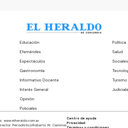
Educación
Política
Efemérides
Salud
Espectáculos
Sociales
Gastronomía
Tecnolo
Informativo Docente
Turismo
Interés General
Judicial
Opinión
Policiales
Centro de ayuda
s: www.
elheraldo.com.ar
Privacidad
irector Periodístico:
Roberto W. Caminos
Términos y condiciones