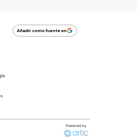
Añadir como fuente en
gía
es
Powered by