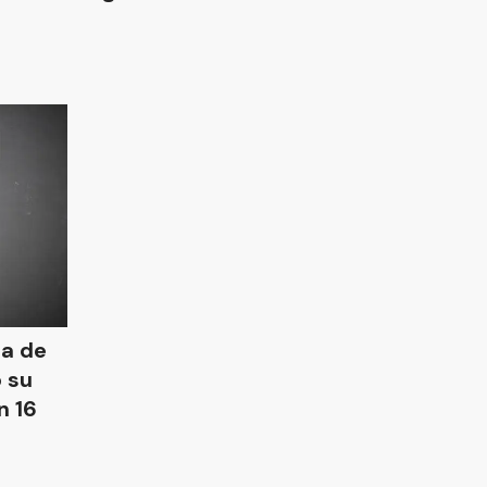
ia de
 su
n 16