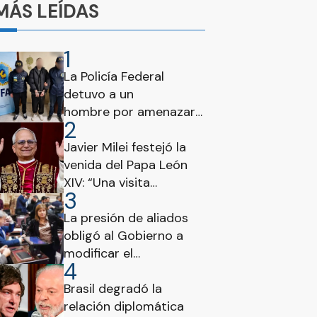
MÁS LEÍDAS
1
La Policía Federal
detuvo a un
hombre por amenazar
2
al Presidente a través
de redes sociales
Javier Milei festejó la
venida del Papa León
XIV: “Una visita
3
histórica para todos los
argentinos”
La presión de aliados
obligó al Gobierno a
modificar el
4
proyecto sobre
propiedad de tierras
Brasil degradó la
relación diplomática