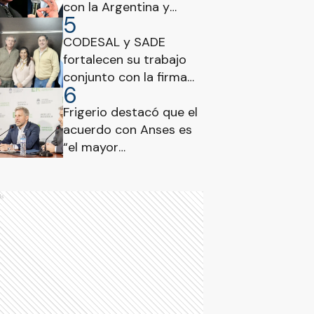
con la Argentina y
5
reclama que el
Gobierno de Milei haga
CODESAL y SADE
lo mismo
fortalecen su trabajo
conjunto con la firma
6
de un nuevo convenio
Frigerio destacó que el
acuerdo con Anses es
“el mayor
reconocimiento de
fondos obtenido por
Entre Ríos”
ds