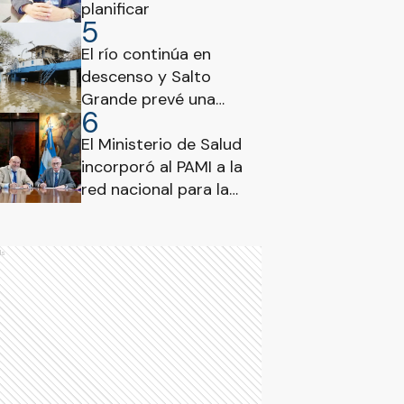
planificar
5
El río continúa en
descenso y Salto
Grande prevé una
6
disminución del caudal
evacuado
El Ministerio de Salud
incorporó al PAMI a la
red nacional para la
atención del ACV
ds