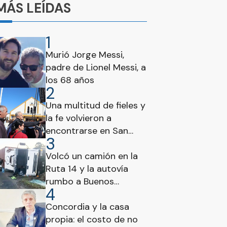
MÁS LEÍDAS
1
Murió Jorge Messi,
padre de Lionel Messi, a
los 68 años
2
Una multitud de fieles y
la fe volvieron a
encontrarse en San
3
Cayetano
Volcó un camión en la
Ruta 14 y la autovía
rumbo a Buenos
4
Aires estuvo
interrumpida
Concordia y la casa
propia: el costo de no