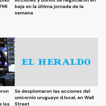
 DNU
Acciones y bonos se negociaron en
 FMI
baja en la última jornada de la
semana
eron
Se desplomaron las acciones del
unicornio uruguayo d.local, en Wall
e los
Street